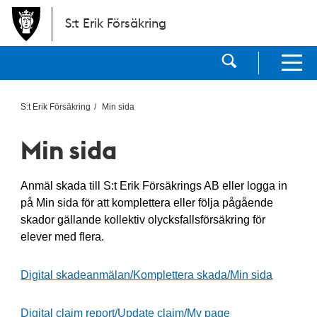
Hoppa till huvudinnehållet
S:t Erik Försäkring
Visa sökf
Visa men
S:t Erik Försäkring
Min sida
Min sida
Anmäl skada till S:t Erik Försäkrings AB eller logga in
på Min sida för att komplettera eller följa pågående
skador gällande kollektiv olycksfallsförsäkring för
elever med flera.
Digital skadeanmälan/Komplettera skada/Min sida
Digital claim report/Update claim/My page