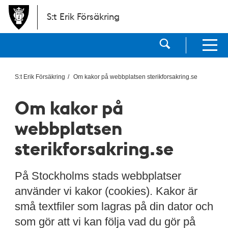
Hoppa till huvudinnehållet
S:t Erik Försäkring
Visa sökf
Visa men
S:t Erik Försäkring
Om kakor på webbplatsen sterikforsakring.se
Om kakor på
webbplatsen
sterikforsakring.se
På Stockholms stads webbplatser
använder vi kakor (cookies). Kakor är
små textfiler som lagras på din dator och
som gör att vi kan följa vad du gör på